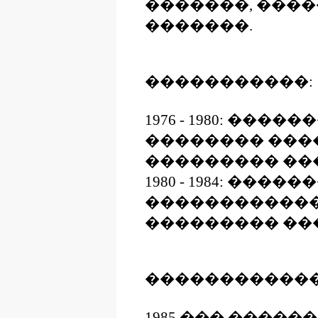
�������, ����
�������.
�����������:
1976 - 1980: ����
�������� ���
��������� ���
1980 - 1984: �����
������������
��������� ���
������������
1985 ��� �����