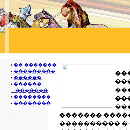
•
�� �������
•
���������
���
•
������
���
•
������
��
�������
•
��������
��
•
��������
���
������� ����
���������� �