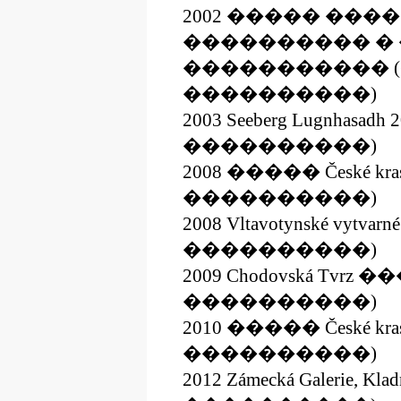
2002 ����� ��
���������� �
����������� 
����������)
2003 Seeberg Lugnhas
����������)
2008 ����� České kr
����������)
2008 Vltavotynské vyt
����������)
2009 Chodovská Tvr
����������)
2010 ����� České kr
����������)
2012 Zámecká Galerie,